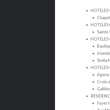
HOTELES 
Chapell
HOTELES 
Sainte
HOTELES 
Basiliq
Irlande
Stella 
HOTELES 
Agena
Croix 
Galilée
RESIDENC
Foyer 