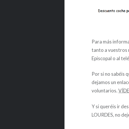
Para más informac
tanto a vuestros 
Episcopal o al te
Por si no sabéis q
dejamos un enlace
voluntarios.
VÍD
Y si queréis ir 
LOURDES, no deje