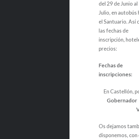
del 29 de Junio al
Julio, en autobús
el Santuario. Así
las fechas de
inscripción, hotel
precios:
Fechas de
inscripciones:
En Castellón, p
Gobernador 8.
V
Os dejamos tamb
disponemos, con e