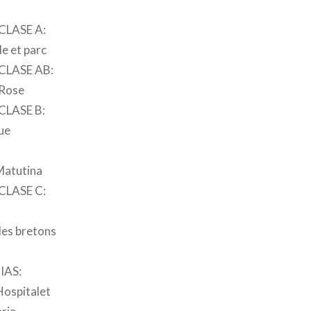
CLASE A:
e et parc
CLASE AB:
 Rose
CLASE B:
ue
Matutina
CLASE C:
des bretons
IAS:
Hospitalet