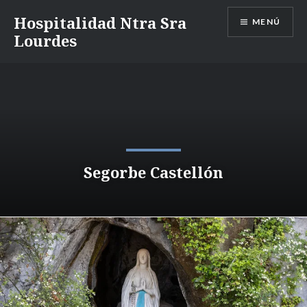
Saltar
Hospitalidad Ntra Sra
MENÚ
al
Lourdes
contenido
Segorbe Castellón