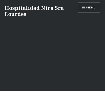
Saltar
Hospitalidad Ntra Sra
MENÚ
al
Lourdes
contenido