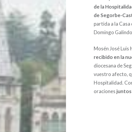
de la Hospitalid
de Segorbe-Cast
partida a la Casa
Domingo Galindo
Mosén José Luis 
recibido en la n
diocesana de Seg
vuestro afecto, qu
Hospitalidad. Con
oraciones
juntos
Navegación