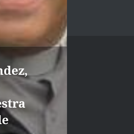
ndez,
stra
de