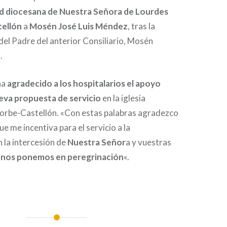
ad diocesana de Nuestra Señora de Lourdes
ellón
a
Mosén José Luis Méndez
, tras la
 del Padre del anterior Consiliario, Mosén
.
ha
agradecido a los hospitalarios el apoyo
ueva propuesta de servicio
en la iglesia
orbe-Castellón. «Con estas palabras agradezco
e me incentiva para el servicio a la
 la intercesión de
Nuestra Señor
a y vuestras
 nos ponemos en peregrinación
«.