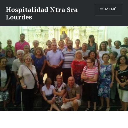
Saltar
Hospitalidad Ntra Sra
MENÚ
al
Lourdes
contenido