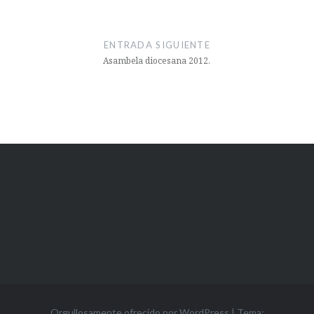
ENTRADA SIGUIENTE
Asambela diocesana 2012.
Orgullosamente ofrecido por WordPress
|
Tema: