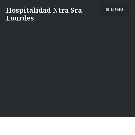
Saltar
Hospitalidad Ntra Sra
MENÚ
al
Lourdes
contenido