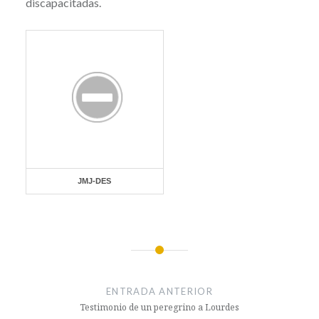
discapacitadas.
JMJ-DES
Navegación
de
ENTRADA ANTERIOR
entradas
Testimonio de un peregrino a Lourdes