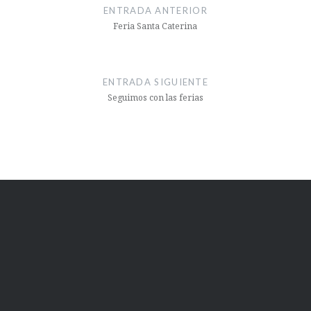
de
ENTRADA ANTERIOR
entradas
Feria Santa Caterina
ENTRADA SIGUIENTE
Seguimos con las ferias